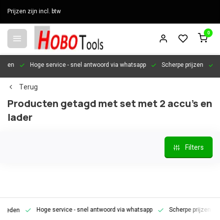
Prijzen zijn incl. btw
0
en
Hoge service
- snel antwoord via whatsapp
Scherpe prijzen
Pers
Terug
Producten getagd met set met 2 accu's en
lader
Filters
Hoge service
- snel antwoord via whatsapp
Scherpe prijzen
Pe
den