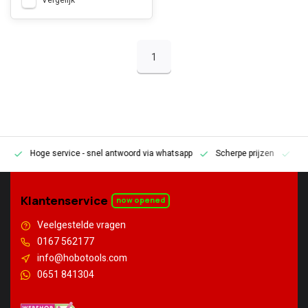
Vergelijk
1
Hoge service
- snel antwoord via whatsapp
Scherpe prijzen
Pe
en
Klantenservice
now opened
Veelgestelde vragen
0167 562177
info@hobotools.com
0651 841304