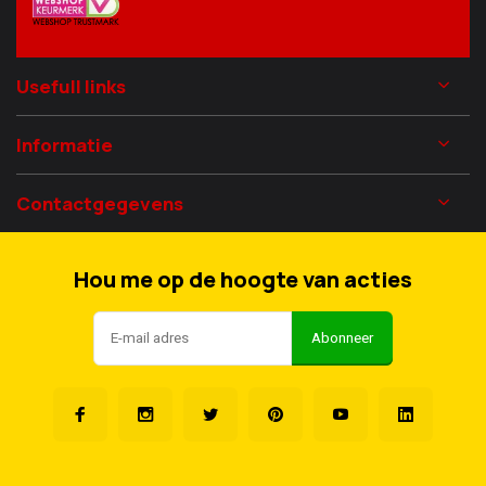
Usefull links
Informatie
Contactgegevens
Hou me op de hoogte van acties
Abonneer