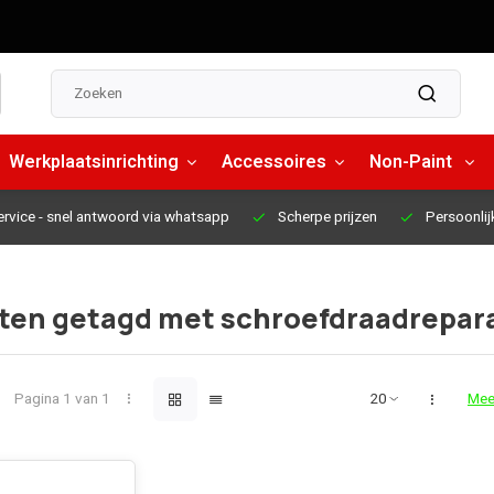
Werkplaatsinrichting
Accessoires
Non-Paint
ervice
- snel antwoord via whatsapp
Scherpe prijzen
Persoonlij
ten getagd met schroefdraadrepar
Pagina 1 van 1
Mee