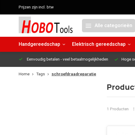
Prijzen zijn incl. btw
Alle categorieën
Handgereedschap
Elektrisch gereedschap
Eenvoudig betalen
- veel betaalmogelijkheden
Hoge s
Home
Tags
schroefdraadreparatie
Produc
1 Producten