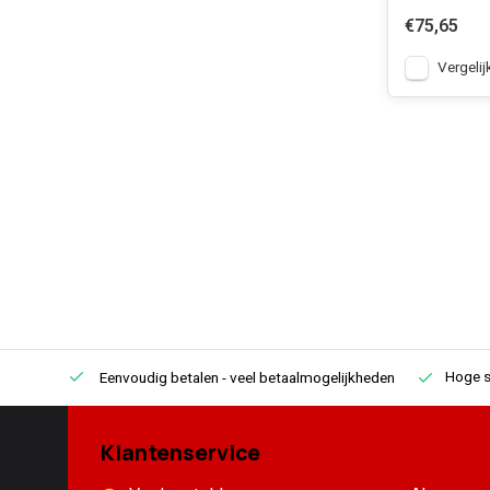
€75,65
Vergelij
Hoge s
Eenvoudig betalen
- veel betaalmogelijkheden
Klantenservice