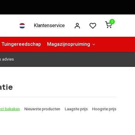
0
Klantenservice
Tuingereedschap
Magazijnopruiming
k advies
atie
st bekeken
Nieuwste producten
Laagste prijs
Hoogste prijs