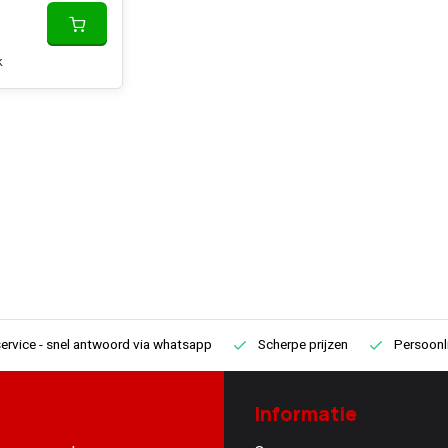
k
ervice
- snel antwoord via whatsapp
Scherpe prijzen
Persoonli
Informatie