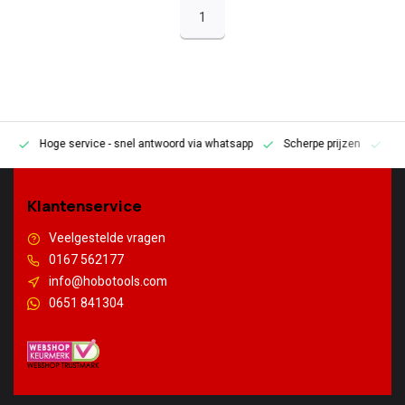
1
Hoge service
- snel antwoord via whatsapp
Scherpe prijzen
Pe
en
Klantenservice
Veelgestelde vragen
0167 562177
info@hobotools.com
0651 841304