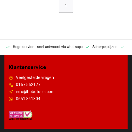
1
Hoge service
- snel antwoord via whatsapp
Scherpe prijzen
Pe
en
Klantenservice
Veelgestelde vragen
0167 562177
info@hobotools.com
0651 841304