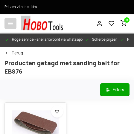
Prijzen zijn incl. btw
0
en
Hoge service
- snel antwoord via whatsapp
Scherpe prijzen
Pers
Terug
Producten getagd met sanding belt for
EBS76
Filters