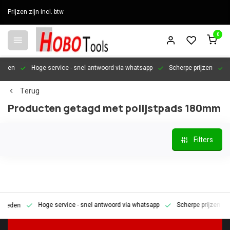
Prijzen zijn incl. btw
0
en
Hoge service
- snel antwoord via whatsapp
Scherpe prijzen
Pers
Terug
Producten getagd met polijstpads 180mm
Filters
Hoge service
- snel antwoord via whatsapp
Scherpe prijzen
Pe
den