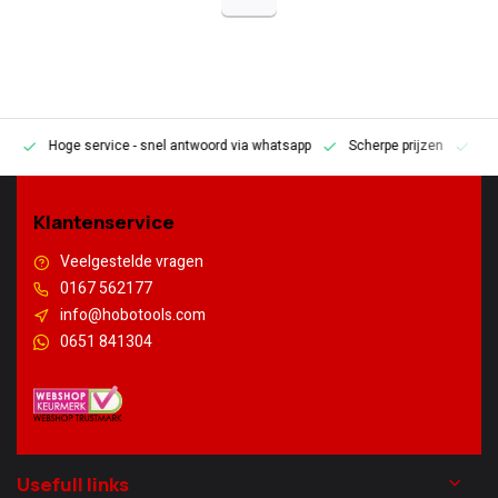
Hoge service
- snel antwoord via whatsapp
Scherpe prijzen
Pe
en
Klantenservice
Veelgestelde vragen
0167 562177
info@hobotools.com
0651 841304
Usefull links