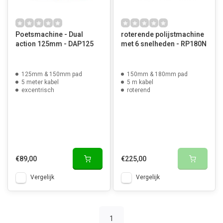
Poetsmachine - Dual
roterende polijstmachine
action 125mm - DAP125
met 6 snelheden - RP180N
125mm & 150mm pad
150mm & 180mm pad
5 meter kabel
5 m kabel
excentrisch
roterend
€89,00
€225,00
Vergelijk
Vergelijk
1