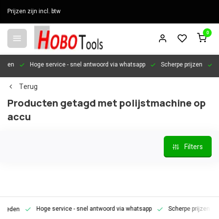
Prijzen zijn incl. btw
0
en
Hoge service
- snel antwoord via whatsapp
Scherpe prijzen
Pers
Terug
Producten getagd met polijstmachine op
accu
Filters
Hoge service
- snel antwoord via whatsapp
Scherpe prijzen
Pe
den