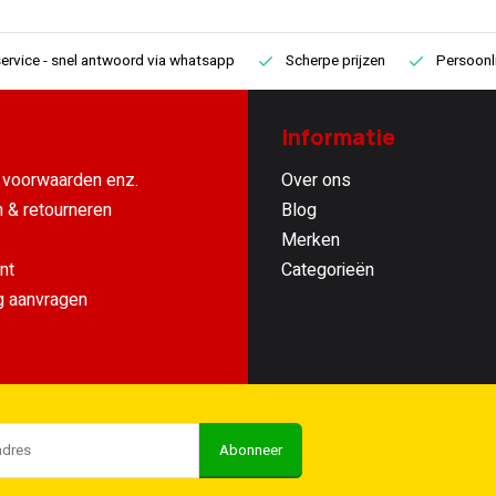
ervice
- snel antwoord via whatsapp
Scherpe prijzen
Persoonli
Informatie
voorwaarden enz.
Over ons
 & retourneren
Blog
Merken
nt
Categorieën
g aanvragen
Abonneer