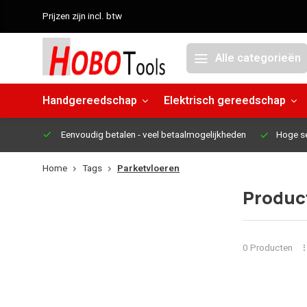
Prijzen zijn incl. btw
Alle categorieën
Handgereedschap
Elektrisch gereedschap
Eenvoudig betalen
- veel betaalmogelijkheden
Hoge s
Home
Tags
Parketvloeren
Produc
0 Producten