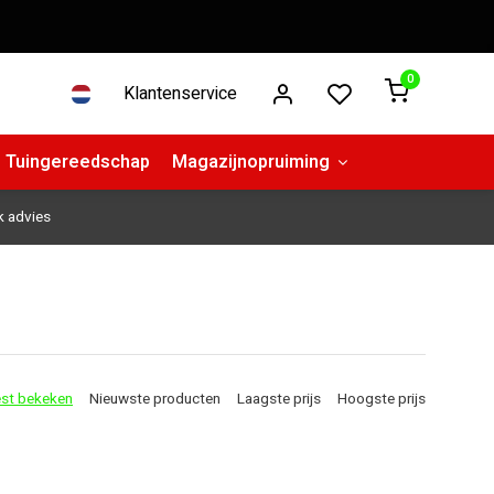
0
Klantenservice
Tuingereedschap
Magazijnopruiming
k advies
st bekeken
Nieuwste producten
Laagste prijs
Hoogste prijs