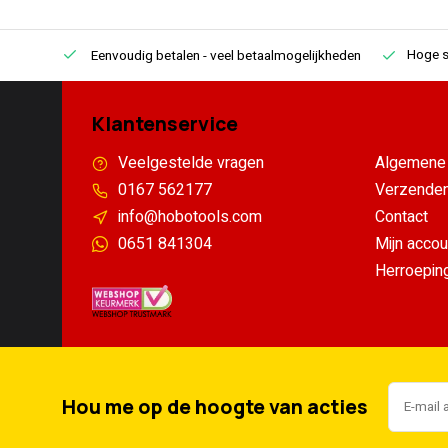
Hoge s
Eenvoudig betalen
- veel betaalmogelijkheden
Klantenservice
Veelgestelde vragen
Algemene 
0167 562177
Verzenden
info@hobotools.com
Contact
0651 841304
Mijn accou
Herroepin
Hou me op de hoogte van acties