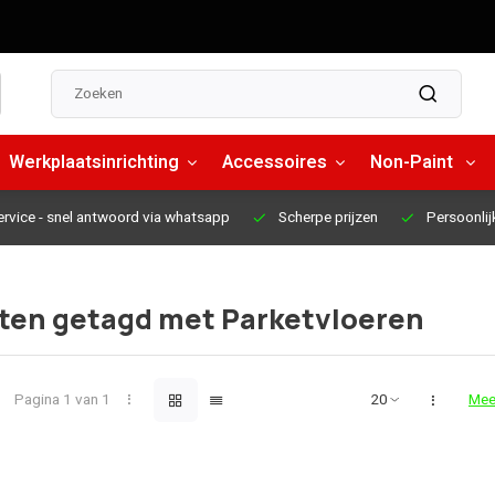
Werkplaatsinrichting
Accessoires
Non-Paint
ervice
- snel antwoord via whatsapp
Scherpe prijzen
Persoonlij
ten getagd met Parketvloeren
Pagina 1 van 1
Mee