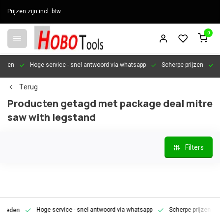
Prijzen zijn incl. btw
0
en
Hoge service
- snel antwoord via whatsapp
Scherpe prijzen
Pers
Terug
Producten getagd met package deal mitre
saw with legstand
Filters
Hoge service
- snel antwoord via whatsapp
Scherpe prijzen
Pe
den