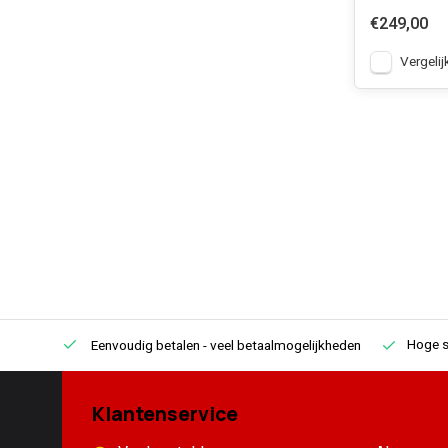
€249,00
Vergelij
Hoge s
Eenvoudig betalen
- veel betaalmogelijkheden
Klantenservice