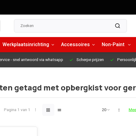
Werkplaatsinrichting
Accessoires
Non-Paint
ervice
- snel antwoord via whatsapp
Scherpe prijzen
Persoonlij
ten getagd met opbergkist voor ge
Pagina 1 van 1
Mee