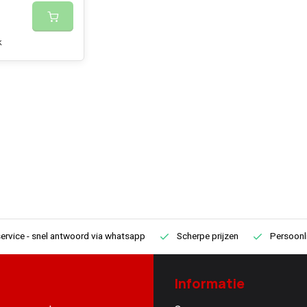
k
ervice
- snel antwoord via whatsapp
Scherpe prijzen
Persoonli
Informatie