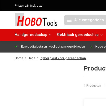
Prijzen zijn incl. btw
Alle categorieën
Handgereedschap
Elektrisch gereedschap
Eenvoudig betalen
- veel betaalmogelijkheden
Hoge s
Home
Tags
opbergkist voor gereedschap
Produc
1 Producten