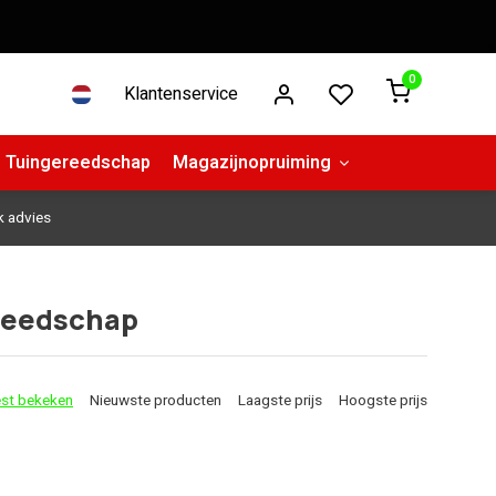
0
Klantenservice
Tuingereedschap
Magazijnopruiming
k advies
reedschap
st bekeken
Nieuwste producten
Laagste prijs
Hoogste prijs