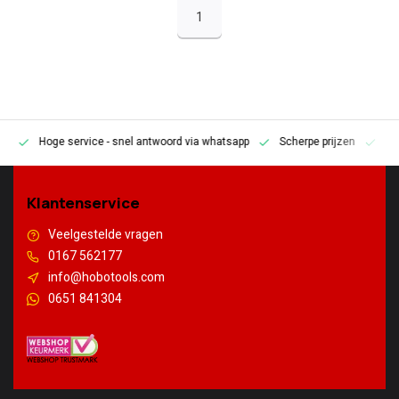
1
Hoge service
- snel antwoord via whatsapp
Scherpe prijzen
Pe
en
Klantenservice
Veelgestelde vragen
0167 562177
info@hobotools.com
0651 841304