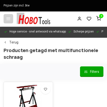
Prijzen zijn incl. btw
0
en
Hoge service
- snel antwoord via whatsapp
Scherpe prijzen
Pers
Terug
Producten getagd met multifunctionele
schraag
Filters