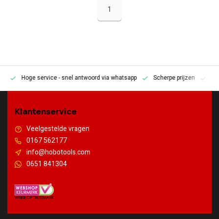
1
Hoge service
- snel antwoord via whatsapp
Scherpe prijzen
Pe
en
Klantenservice
Veelgestelde vragen
0167 562177
info@hobotools.com
0651 841304