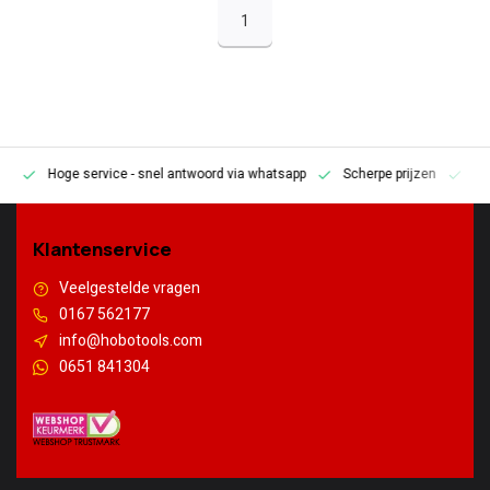
1
Hoge service
- snel antwoord via whatsapp
Scherpe prijzen
Pe
en
Klantenservice
Veelgestelde vragen
0167 562177
info@hobotools.com
0651 841304