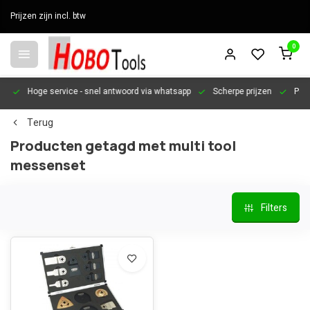
Prijzen zijn incl. btw
0
en
Hoge service
- snel antwoord via whatsapp
Scherpe prijzen
Pers
Terug
Producten getagd met multi tool
messenset
Filters