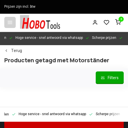
Prijzen zijn incl. btw
0
en
Hoge service
- snel antwoord via whatsapp
Scherpe prijzen
Pers
Terug
Producten getagd met Motorständer
Filters
Hoge service
- snel antwoord via whatsapp
Scherpe prijzen
Pe
en