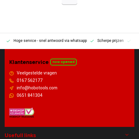
Hoge service
- snel antwoord via whatsapp
Scherpe prijzen
Pe
en
Klantenservice
now opened
Veelgestelde vragen
0167 562177
info@hobotools.com
0651 841304
Usefull links