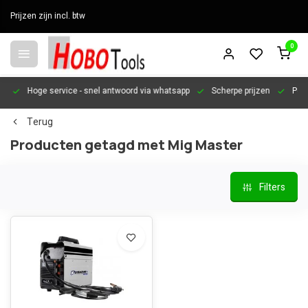
Prijzen zijn incl. btw
0
en
Hoge service
- snel antwoord via whatsapp
Scherpe prijzen
Pers
Terug
Producten getagd met Mig Master
Filters