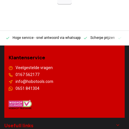
Hoge service
- snel antwoord via whatsapp
Scherpe prijzen
Pe
en
Klantenservice
Veelgestelde vragen
0167 562177
info@hobotools.com
0651 841304
Usefull links