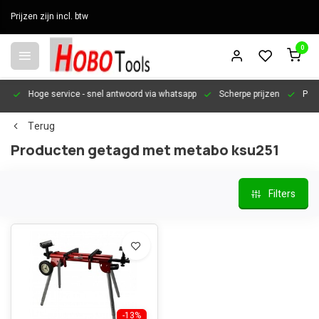
Prijzen zijn incl. btw
0
en
Hoge service
- snel antwoord via whatsapp
Scherpe prijzen
Pers
Terug
Producten getagd met metabo ksu251
Filters
-13%