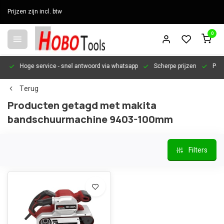
Prijzen zijn incl. btw
0
en
Hoge service
- snel antwoord via whatsapp
Scherpe prijzen
Pers
Terug
Producten getagd met makita
bandschuurmachine 9403-100mm
Filters