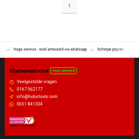
1
Hoge service
- snel antwoord via whatsapp
Scherpe prijzen
Pe
en
Klantenservice
now opened
Veelgestelde vragen
0167 562177
info@hobotools.com
0651 841304