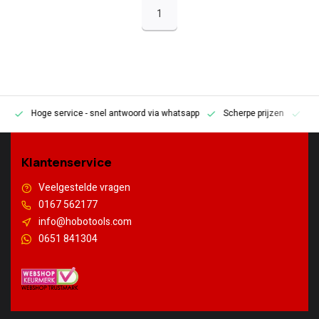
1
Hoge service
- snel antwoord via whatsapp
Scherpe prijzen
Pe
en
Klantenservice
Veelgestelde vragen
0167 562177
info@hobotools.com
0651 841304