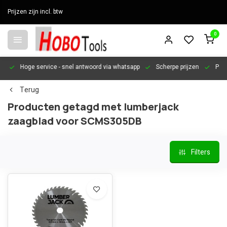
Prijzen zijn incl. btw
0
en
Hoge service
- snel antwoord via whatsapp
Scherpe prijzen
Pers
Terug
Producten getagd met lumberjack
zaagblad voor SCMS305DB
Filters