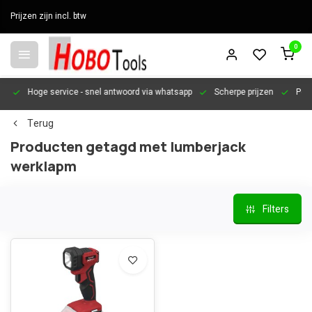
Prijzen zijn incl. btw
0
en
Hoge service
- snel antwoord via whatsapp
Scherpe prijzen
Pers
Terug
Producten getagd met lumberjack
werklapm
Filters