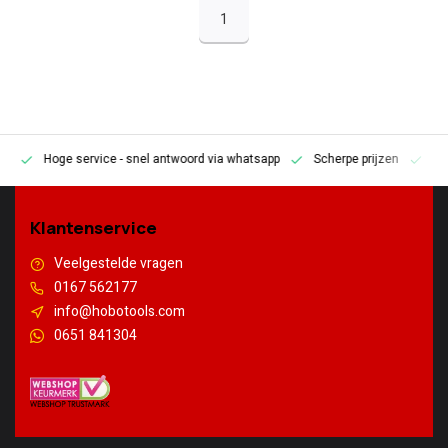
1
Hoge service
- snel antwoord via whatsapp
Scherpe prijzen
Pe
en
Klantenservice
Veelgestelde vragen
0167 562177
info@hobotools.com
0651 841304