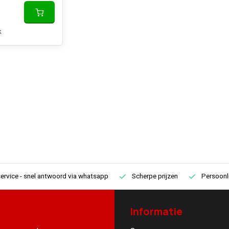
k
ervice
- snel antwoord via whatsapp
Scherpe prijzen
Persoonli
Informatie