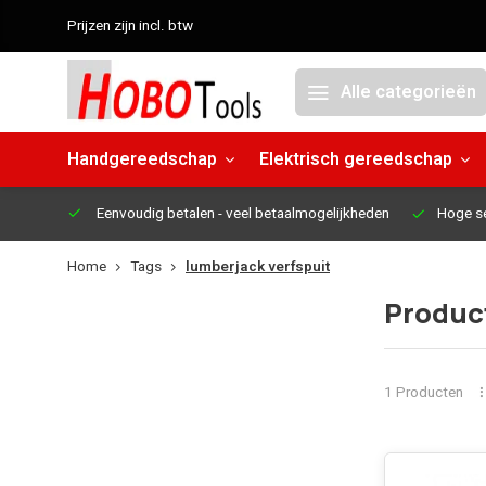
Prijzen zijn incl. btw
Alle categorieën
Handgereedschap
Elektrisch gereedschap
Eenvoudig betalen
- veel betaalmogelijkheden
Hoge s
Home
Tags
lumberjack verfspuit
Produc
1 Producten