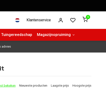
0
Klantenservice
Tuingereedschap
Magazijnopruiming
k advies
it
st bekeken
Nieuwste producten
Laagste prijs
Hoogste prijs