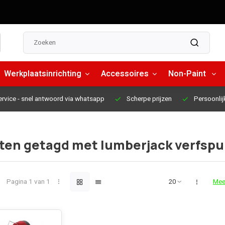
Werkplaatsinrichting
Accessoires
Non-Paint
ervice
- snel antwoord via whatsapp
Scherpe prijzen
Persoonlij
ten getagd met lumberjack verfspu
Pagina 1 van 1
Mee