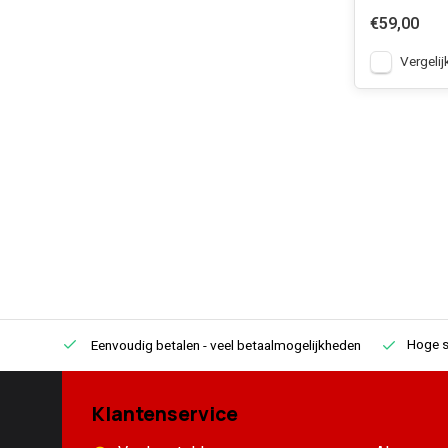
€59,00
Vergelij
Hoge s
Eenvoudig betalen
- veel betaalmogelijkheden
Klantenservice