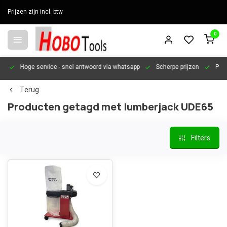
Prijzen zijn incl. btw
0
en
Hoge service
- snel antwoord via whatsapp
Scherpe prijzen
Pers
Terug
Producten getagd met lumberjack UDE65
Filters