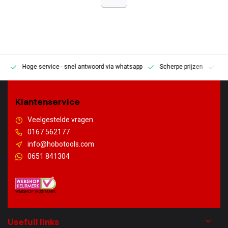
Hoge service
- snel antwoord via whatsapp
Scherpe prijzen
Pe
en
Klantenservice
Veelgestelde vragen
0167 562177
info@hobotools.com
0651 841304
Usefull links