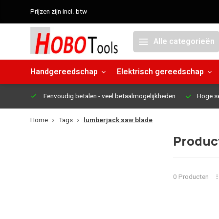
Prijzen zijn incl. btw
Alle categorieën
Handgereedschap
Elektrisch gereedschap
Eenvoudig betalen
- veel betaalmogelijkheden
Hoge s
Home
Tags
lumberjack saw blade
Produc
0 Producten