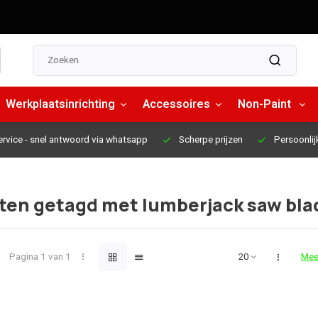
Werkplaatsinrichting
Accessoires
Non-Paint
ervice
- snel antwoord via whatsapp
Scherpe prijzen
Persoonlij
ten getagd met lumberjack saw bla
Pagina 1 van 1
Mee