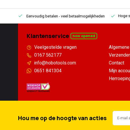
Hoge s
Eenvoudig betalen
- veel betaalmogelijkheden
Klantenservice
now opened
Veelgestelde vragen
Algemene 
0167 562177
Verzenden
info@hobotools.com
Contact
0651 841304
Mijn accou
Herroepin
Hou me op de hoogte van acties