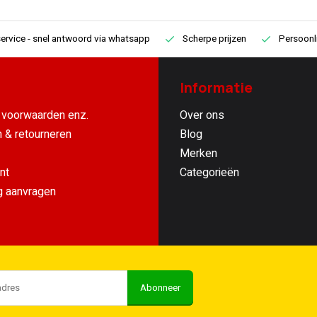
ervice
- snel antwoord via whatsapp
Scherpe prijzen
Persoonli
Informatie
voorwaarden enz.
Over ons
 & retourneren
Blog
Merken
nt
Categorieën
g aanvragen
Abonneer