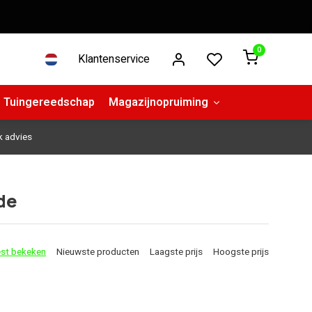
0
Klantenservice
Tuingereedschap
Magazijnopruiming
k advies
de
st bekeken
Nieuwste producten
Laagste prijs
Hoogste prijs