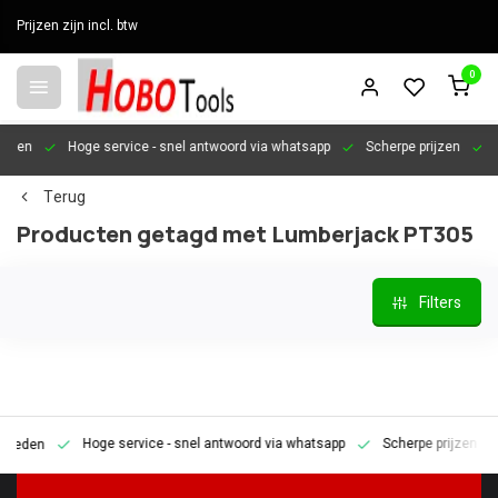
Prijzen zijn incl. btw
0
en
Hoge service
- snel antwoord via whatsapp
Scherpe prijzen
Pers
Terug
Producten getagd met Lumberjack PT305
Filters
Hoge service
- snel antwoord via whatsapp
Scherpe prijzen
Pe
den