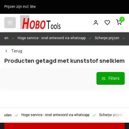
Prijzen zijn incl. btw
0
en
Hoge service
- snel antwoord via whatsapp
Scherpe prijzen
Pers
Terug
Producten getagd met kunststof snelklem
Filters
Hoge service
- snel antwoord via whatsapp
Scherpe prijzen
Pe
den