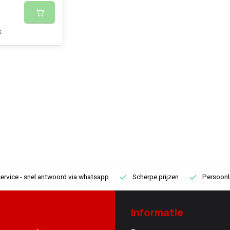
k
ervice
- snel antwoord via whatsapp
Scherpe prijzen
Persoonli
Informatie