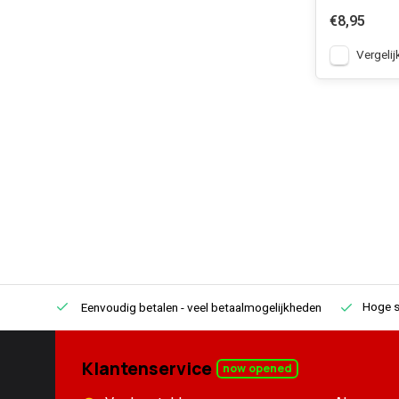
€8,95
Vergelij
Hoge s
Eenvoudig betalen
- veel betaalmogelijkheden
Klantenservice
now opened