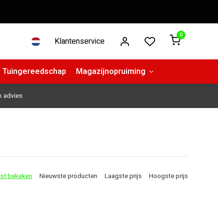
0
Klantenservice
Tuingereedschap
Magazijnopruiming
k advies
st bekeken
Nieuwste producten
Laagste prijs
Hoogste prijs