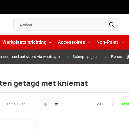
Werkplaatsinrichting
Accessoires
Non-Paint
ervice
- snel antwoord via whatsapp
Scherpe prijzen
Persoonlij
ten getagd met kniemat
Pagina 1 van 1
Mee