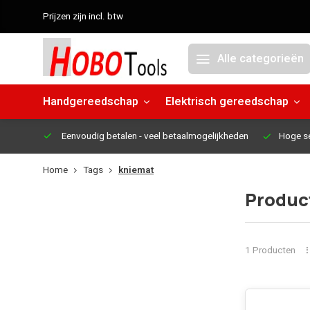
Prijzen zijn incl. btw
Alle categorieën
Handgereedschap
Elektrisch gereedschap
Eenvoudig betalen
- veel betaalmogelijkheden
Hoge s
Home
Tags
kniemat
Produc
1 Producten