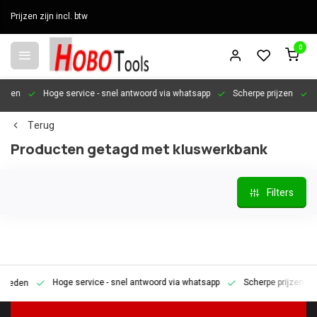
Prijzen zijn incl. btw
0
en
Hoge service
- snel antwoord via whatsapp
Scherpe prijzen
Pers
Terug
Producten getagd met kluswerkbank
Filters
Hoge service
- snel antwoord via whatsapp
Scherpe prijzen
Pe
den