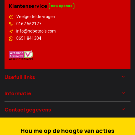
Klantenservice
now opened
Veelgestelde vragen
0167 562177
info@hobotools.com
0651 841304
Usefull links
Informatie
Contactgegevens
Hou me op de hoogte van acties