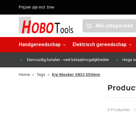
Prijzen zijn incl. btw
Alle categorieën
Handgereedschap
Elektrisch gereedschap
Eenvoudig betalen
- veel betaalmogelijkheden
Hoge s
Home
Tags
Kip Masker 3832 550mm
Produc
0 Producten