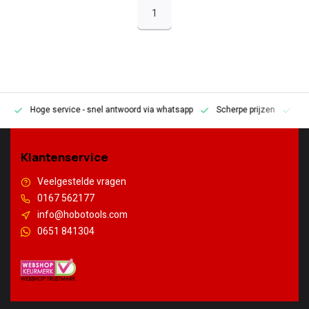
1
Hoge service
- snel antwoord via whatsapp
Scherpe prijzen
Pe
en
Klantenservice
Veelgestelde vragen
0167 562177
info@hobotools.com
0651 841304