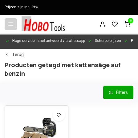
Prijzen zijn incl. btw
0
en
Hoge service
- snel antwoord via whatsapp
Scherpe prijzen
Pers
Terug
Producten getagd met kettensäge auf
benzin
Filters