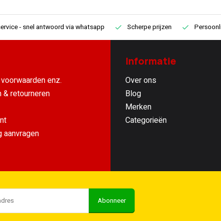
ervice
- snel antwoord via whatsapp
Scherpe prijzen
Persoonli
Informatie
voorwaarden enz.
Over ons
 & retourneren
Blog
Merken
nt
Categorieën
g aanvragen
Abonneer