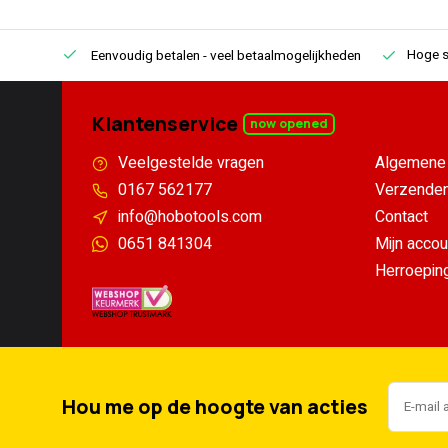
Hoge s
Eenvoudig betalen
- veel betaalmogelijkheden
Klantenservice
now opened
Veelgestelde vragen
Algemene 
0167 562177
Verzenden
info@hobotools.com
Contact
0651 841304
Mijn accou
Herroepin
Hou me op de hoogte van acties