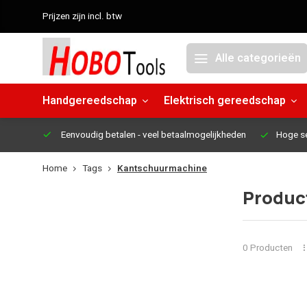
Prijzen zijn incl. btw
Alle categorieën
Handgereedschap
Elektrisch gereedschap
Eenvoudig betalen
- veel betaalmogelijkheden
Hoge s
Home
Tags
Kantschuurmachine
Produc
0 Producten