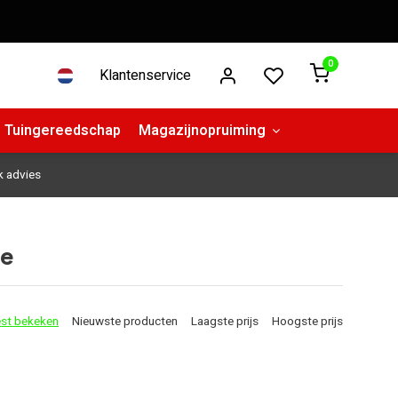
0
Klantenservice
Tuingereedschap
Magazijnopruiming
k advies
ne
st bekeken
Nieuwste producten
Laagste prijs
Hoogste prijs