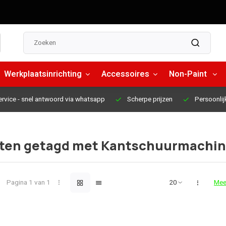
Werkplaatsinrichting
Accessoires
Non-Paint
ervice
- snel antwoord via whatsapp
Scherpe prijzen
Persoonlij
ten getagd met Kantschuurmachi
Pagina 1 van 1
Mee