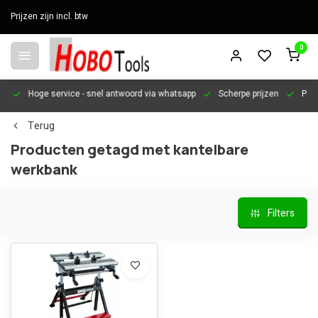
Prijzen zijn incl. btw
0
en
Hoge service
- snel antwoord via whatsapp
Scherpe prijzen
Pers
Terug
Producten getagd met kantelbare
werkbank
Filters