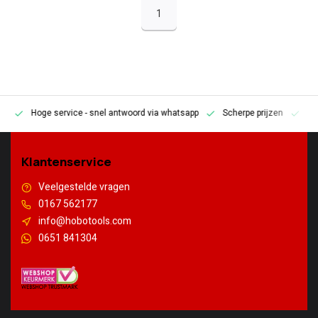
1
Hoge service
- snel antwoord via whatsapp
Scherpe prijzen
Pe
en
Klantenservice
Veelgestelde vragen
0167 562177
info@hobotools.com
0651 841304