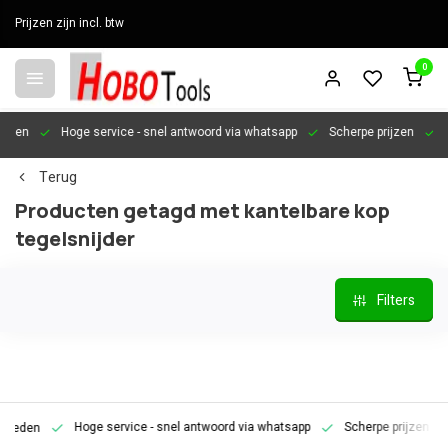
Prijzen zijn incl. btw
0
en
Hoge service
- snel antwoord via whatsapp
Scherpe prijzen
Pers
Terug
Producten getagd met kantelbare kop
tegelsnijder
Filters
Hoge service
- snel antwoord via whatsapp
Scherpe prijzen
Pe
den