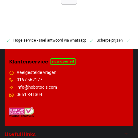
Hoge service
- snel antwoord via whatsapp
Scherpe prijzen
Pe
en
Klantenservice
now opened
Veelgestelde vragen
0167 562177
info@hobotools.com
0651 841304
Usefull links