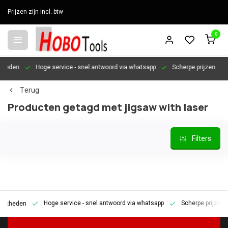
Prijzen zijn incl. btw
0
en
Hoge service
- snel antwoord via whatsapp
Scherpe prijzen
Per
Terug
Producten getagd met jigsaw with laser
Filters
Hoge service
- snel antwoord via whatsapp
Scherpe prijzen
P
den