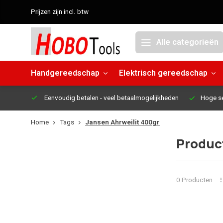
Prijzen zijn incl. btw
Alle categorieën
Handgereedschap
Elektrisch gereedschap
Eenvoudig betalen
- veel betaalmogelijkheden
Hoge s
Home
Tags
Jansen Ahrweilit 400gr
Produc
0 Producten