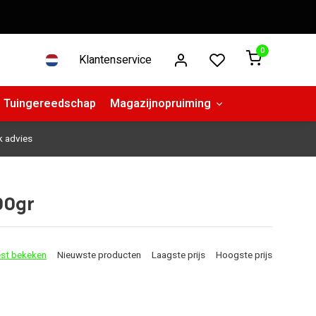
0
Klantenservice
Tuingereedschap
Magazijnopruiming
k advies
00gr
st bekeken
Nieuwste producten
Laagste prijs
Hoogste prijs