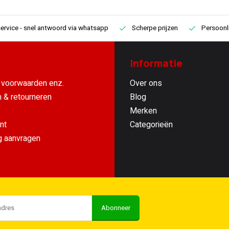
ervice
- snel antwoord via whatsapp
Scherpe prijzen
Persoonli
Informatie
voorwaarden enz.
Over ons
 & retourneren
Blog
Merken
nt
Categorieën
g aanvragen
Abonneer