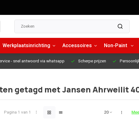
Werkplaatsinrichting
Accessoires
Non-Paint
ervice
- snel antwoord via whatsapp
Scherpe prijzen
Persoonlij
ten getagd met Jansen Ahrweilit 4
Pagina 1 van 1
Mee