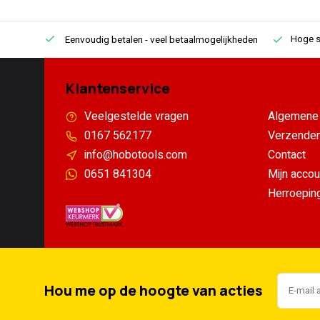
Hoge s
Eenvoudig betalen
- veel betaalmogelijkheden
Klantenservice
Veelgestelde vragen
Algemene 
0167 562177
Verzenden
info@hobotools.com
Contact
0651 841304
Mijn accou
Herroepin
Hou me op de hoogte van acties