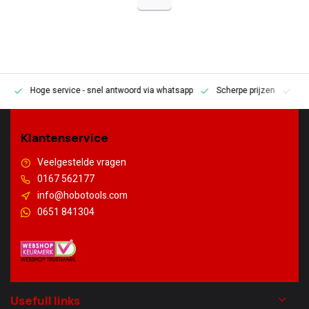
Hoge service
- snel antwoord via whatsapp
Scherpe prijzen
Pe
en
Klantenservice
Veelgestelde vragen
0167 562177
info@hobotools.com
0651 841304
Usefull links