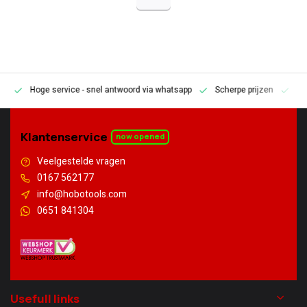
Hoge service
- snel antwoord via whatsapp
Scherpe prijzen
Pe
en
Klantenservice
now opened
Veelgestelde vragen
0167 562177
info@hobotools.com
0651 841304
Usefull links