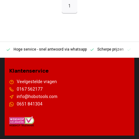
1
Hoge service
- snel antwoord via whatsapp
Scherpe prijzen
Pe
en
Klantenservice
Veelgestelde vragen
0167 562177
info@hobotools.com
0651 841304