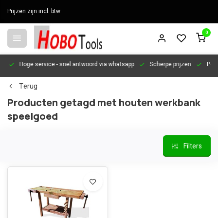
Prijzen zijn incl. btw
0
en
Hoge service
- snel antwoord via whatsapp
Scherpe prijzen
Pers
Terug
Producten getagd met houten werkbank
speelgoed
Filters