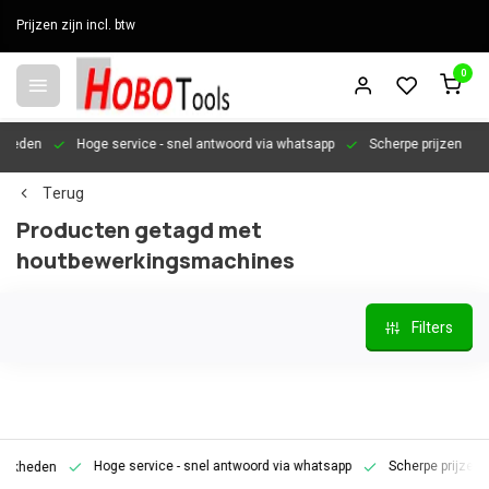
Prijzen zijn incl. btw
0
en
Hoge service
- snel antwoord via whatsapp
Scherpe prijzen
Per
Terug
Producten getagd met
houtbewerkingsmachines
Filters
Hoge service
- snel antwoord via whatsapp
Scherpe prijzen
P
den