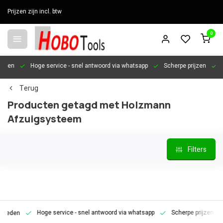
Prijzen zijn incl. btw
0
en
Hoge service
- snel antwoord via whatsapp
Scherpe prijzen
Pers
Terug
Producten getagd met Holzmann
Afzuigsysteem
Filters
Hoge service
- snel antwoord via whatsapp
Scherpe prijzen
Pe
den