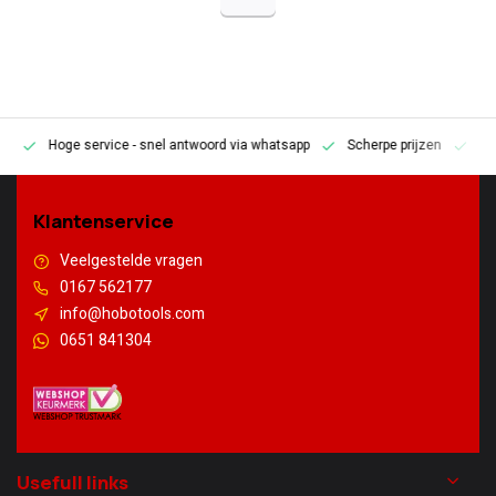
Hoge service
- snel antwoord via whatsapp
Scherpe prijzen
Pe
en
Klantenservice
Veelgestelde vragen
0167 562177
info@hobotools.com
0651 841304
Usefull links