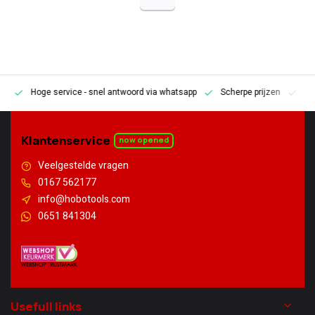
Hoge service
- snel antwoord via whatsapp
Scherpe prijzen
Pe
en
Klantenservice
now opened
Veelgestelde vragen
0167 562177
info@hobotools.com
0651 841304
Usefull links