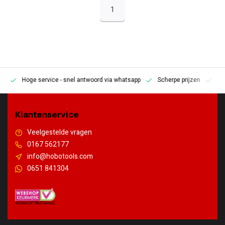
1
Hoge service
- snel antwoord via whatsapp
Scherpe prijzen
Pe
en
Klantenservice
Veelgestelde vragen
0167 562177
info@hobotools.com
0651 841304