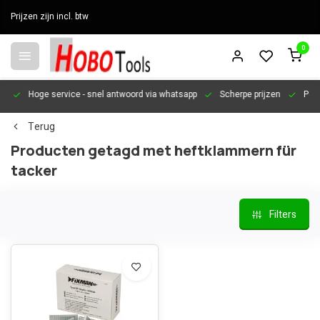
Prijzen zijn incl. btw
0
en
Hoge service
- snel antwoord via whatsapp
Scherpe prijzen
Pers
Terug
Producten getagd met heftklammern für
tacker
Filters