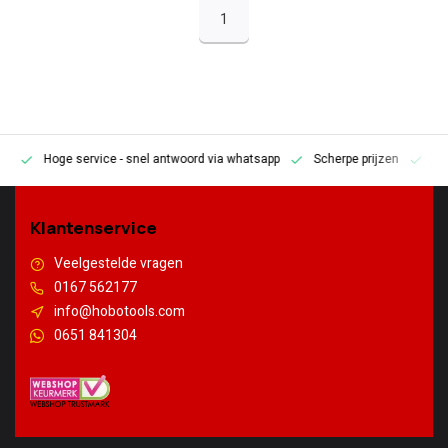
1
Hoge service
- snel antwoord via whatsapp
Scherpe prijzen
Pe
en
Klantenservice
Veelgestelde vragen
0167 562177
info@hobotools.com
0651 841304