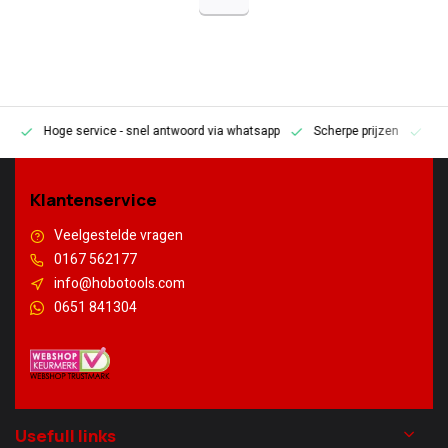
Hoge service
- snel antwoord via whatsapp
Scherpe prijzen
Pe
en
Klantenservice
Veelgestelde vragen
0167 562177
info@hobotools.com
0651 841304
Usefull links