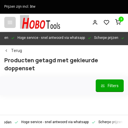
Prijzen zijn incl. btw
0
en
Hoge service
- snel antwoord via whatsapp
Scherpe prijzen
Pers
Terug
Producten getagd met gekleurde
doppenset
Filters
Hoge service
- snel antwoord via whatsapp
Scherpe prijzen
Pe
den