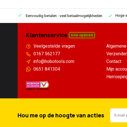
Hoge s
Eenvoudig betalen
- veel betaalmogelijkheden
Klantenservice
now opened
Veelgestelde vragen
Algemene 
0167 562177
Verzenden
info@hobotools.com
Contact
0651 841304
Mijn accou
Herroepin
Hou me op de hoogte van acties