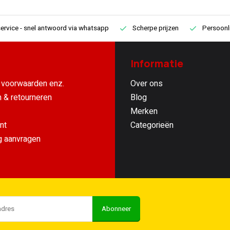
ervice
- snel antwoord via whatsapp
Scherpe prijzen
Persoonli
Informatie
voorwaarden enz.
Over ons
 & retourneren
Blog
Merken
nt
Categorieën
g aanvragen
Abonneer