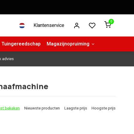
0
Klantenservice
Tuingereedschap
Magazijnopruiming
k advies
chaafmachine
st bekeken
Nieuwste producten
Laagste prijs
Hoogste prijs