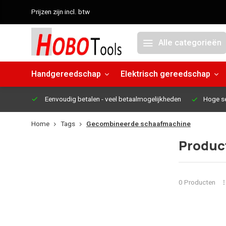
Prijzen zijn incl. btw
Alle categorieën
Handgereedschap
Elektrisch gereedschap
Eenvoudig betalen
- veel betaalmogelijkheden
Hoge s
Home
Tags
Gecombineerde schaafmachine
Produc
0 Producten