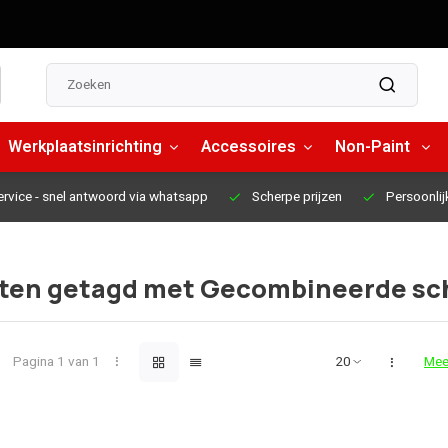
Werkplaatsinrichting
Accessoires
Non-Paint
ervice
- snel antwoord via whatsapp
Scherpe prijzen
Persoonlij
ten getagd met Gecombineerde s
Pagina 1 van 1
Mee