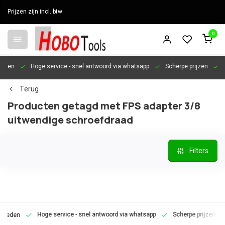
Prijzen zijn incl. btw
0
en
Hoge service
- snel antwoord via whatsapp
Scherpe prijzen
Pers
Terug
Producten getagd met FPS adapter 3/8
uitwendige schroefdraad
Filters
Hoge service
- snel antwoord via whatsapp
Scherpe prijzen
Pe
den