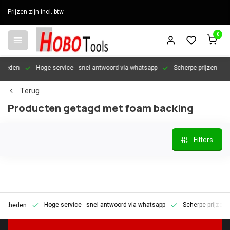
Prijzen zijn incl. btw
0
en
Hoge service
- snel antwoord via whatsapp
Scherpe prijzen
Per
Terug
Producten getagd met foam backing
Filters
Hoge service
- snel antwoord via whatsapp
Scherpe prijzen
P
den