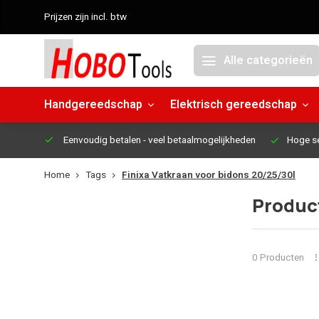
Prijzen zijn incl. btw
Alle categorieën
Handgereedschap
Elektrisch gereedschap
Eenvoudig betalen
- veel betaalmogelijkheden
Hoge s
Home
Tags
Finixa Vatkraan voor bidons 20/25/30l
Product
0 Producten