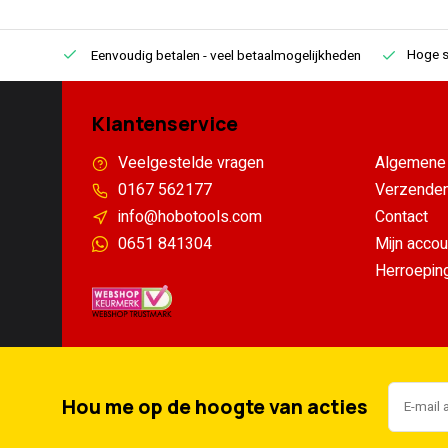
Hoge s
Eenvoudig betalen
- veel betaalmogelijkheden
Klantenservice
Veelgestelde vragen
Algemene 
0167 562177
Verzenden
info@hobotools.com
Contact
0651 841304
Mijn accou
Herroepin
Hou me op de hoogte van acties