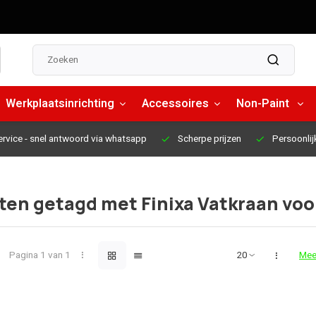
Werkplaatsinrichting
Accessoires
Non-Paint
ervice
- snel antwoord via whatsapp
Scherpe prijzen
Persoonlij
en getagd met Finixa Vatkraan voo
Pagina 1 van 1
Mee