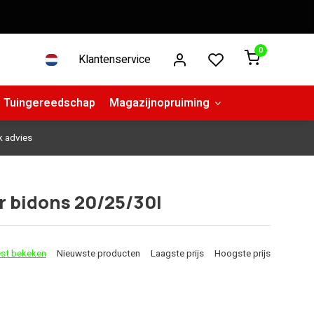
0
Klantenservice
Tuingereedschap
Magazijnopruiming
k advies
r bidons 20/25/30l
st bekeken
Nieuwste producten
Laagste prijs
Hoogste prijs